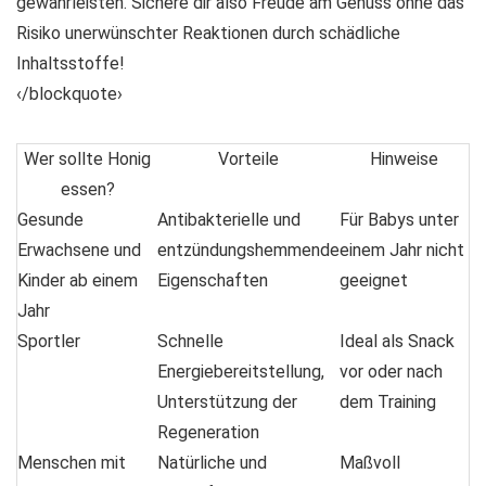
gewährleisten.
Sichere dir also Freude am Genuss
ohne das
Risiko unerwünschter Reaktionen durch schädliche
Inhaltsstoffe!
‹/blockquote›
Wer sollte Honig
Vorteile
Hinweise
essen?
Gesunde
Antibakterielle und
Für Babys unter
Erwachsene und
entzündungshemmende
einem Jahr nicht
Kinder ab einem
Eigenschaften
geeignet
Jahr
Sportler
Schnelle
Ideal als Snack
Energiebereitstellung,
vor oder nach
Unterstützung der
dem Training
Regeneration
Menschen mit
Natürliche und
Maßvoll